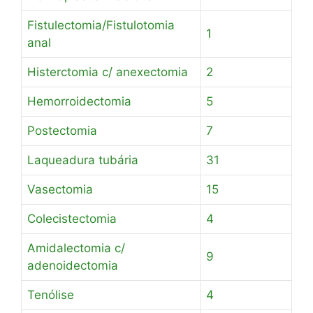
Fistulectomia/Fistulotomia
1
anal
Histerctomia c/ anexectomia
2
Hemorroidectomia
5
Postectomia
7
Laqueadura tubária
31
Vasectomia
15
Colecistectomia
4
Amidalectomia c/
9
adenoidectomia
Tenólise
4