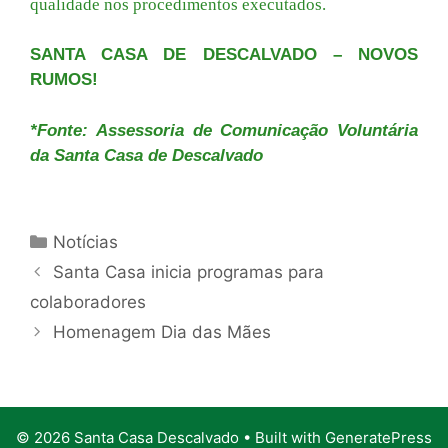
qualidade nos procedimentos executados.
SANTA CASA DE DESCALVADO – NOVOS
RUMOS!
*Fonte: Assessoria de Comunicação Voluntária
da Santa Casa de Descalvado
Categorias
Notícias
Santa Casa inicia programas para
colaboradores
Homenagem Dia das Mães
© 2026 Santa Casa Descalvado
• Built with
GeneratePress