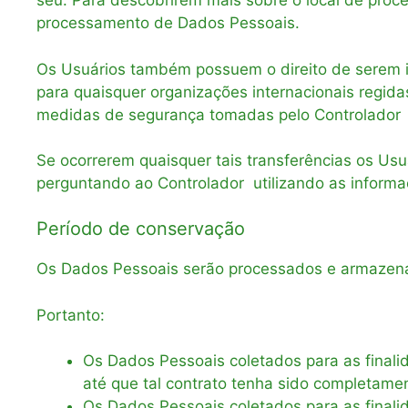
seu. Para descobrirem mais sobre o local de proc
processamento de Dados Pessoais.
Os Usuários também possuem o direito de serem in
para quaisquer organizações internacionais regidas
medidas de segurança tomadas pelo Controlador 
Se ocorrerem quaisquer tais transferências os Us
perguntando ao Controlador utilizando as informa
Período de conservação
Os Dados Pessoais serão processados e armazenad
Portanto:
Os Dados Pessoais coletados para as finali
até que tal contrato tenha sido completame
Os Dados Pessoais coletados para as finali