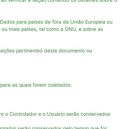
ão verificar a seção contendo os detalhes sobre o
 Dados para países de fora da União Europeia ou
s ou mais países, tal como a ONU, e sobre as
s seções pertinentes deste documento ou
para as quais forem coletados.
re o Controlador e o Usuário serão conservados
trolador serão conservados pelo tempo que for