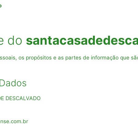
o
de do
santacasadedesca
soais, os propósitos e as partes de informação que sã
e Dados
 DE DESCALVADO
nse.com.br