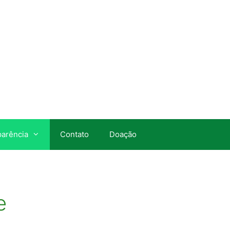
parência
Contato
Doação
e