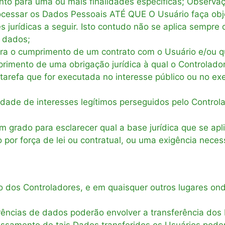
to para uma ou mais finalidades específicas; Observa
ocessar os Dados Pessoais ATÉ QUE O Usuário faça obje
 jurídicas a seguir. Isto contudo não se aplica sempr
e dados;
ara o cumprimento de um contrato com o Usuário e/ou q
imento de uma obrigação jurídica à qual o Controlador 
arefa que for executada no interesse público ou no exer
idade de interesses legítimos perseguidos pelo Controla
 grado para esclarecer qual a base jurídica que se ap
 por força de lei ou contratual, ou uma exigência neces
o dos Controladores, e em quaisquer outros lugares on
ências de dados poderão envolver a transferência dos 